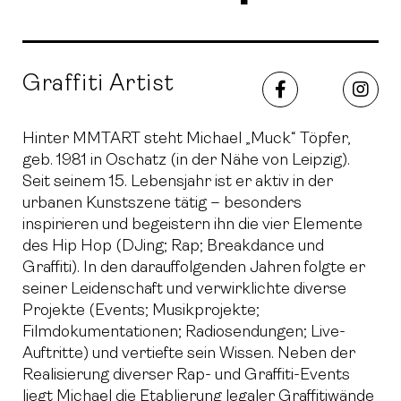
Graffiti Artist
Facebook
Inst
Hinter MMTART steht Michael „Muck“ Töpfer,
geb. 1981 in Oschatz (in der Nähe von Leipzig).
Seit seinem 15. Lebensjahr ist er aktiv in der
urbanen Kunstszene tätig – besonders
inspirieren und begeistern ihn die vier Elemente
des Hip Hop (DJing; Rap; Breakdance und
Graffiti). In den darauffolgenden Jahren folgte er
seiner Leidenschaft und verwirklichte diverse
Projekte (Events; Musikprojekte;
Filmdokumentationen; Radiosendungen; Live-
Auftritte) und vertiefte sein Wissen. Neben der
Realisierung diverser Rap- und Graffiti-Events
liegt Michael die Etablierung legaler Graffitiwände