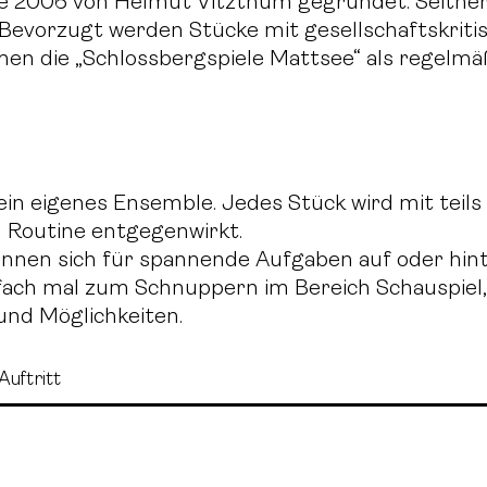
de 2006 von Helmut Vitzthum gegründet. Seithe
 Bevorzugt werden Stücke mit gesellschaftskriti
amen die „Schlossbergspiele Mattsee“ als regel
kein eigenes Ensemble. Jedes Stück wird mit teil
n Routine entgegenwirkt.
nnen sich für spannende Aufgaben auf oder hin
fach mal zum Schnuppern im Bereich Schauspiel,
und Möglichkeiten.
Auftritt