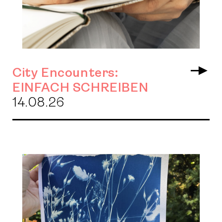
City Encounters:
Arr
EINFACH SCHREIBEN
14.08.26