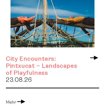
City Encounters:
Arr
Pintxucat – Landscapes
of Playfulness
23.08.26
Arrow
Mehr