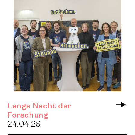
Lange Nacht der
Arr
Forschung
24.04.26