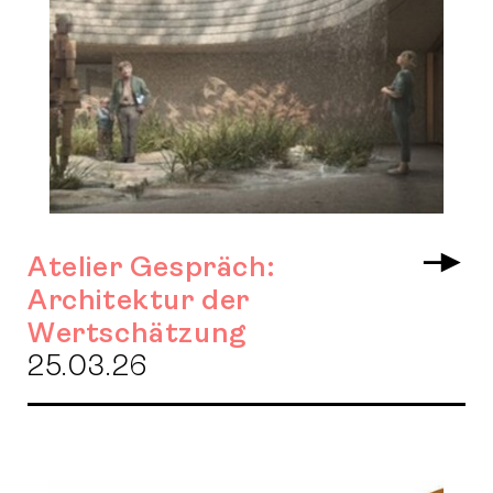
Atelier Gespräch:
Arr
Architektur der
Wertschätzung
25.03.26