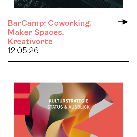
BarCamp: Coworking.
Arr
Maker Spaces.
Kreativorte
12.05.26