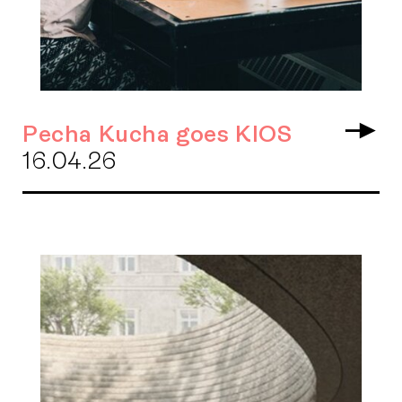
Pecha Kucha goes KIOS
Arr
16.04.26