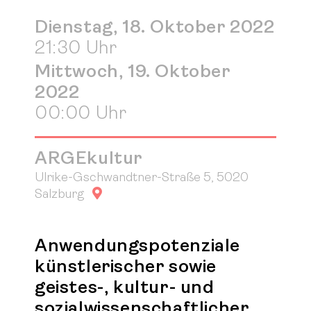
Dienstag, 18. Oktober 2022
21:30 Uhr
Mittwoch, 19. Oktober
2022
00:00 Uhr
ARGEkultur
Ulrike-Gschwandtner-Straße 5, 5020
Google Maps
Salzburg
Anwendungspotenziale
künstlerischer sowie
geistes-, kultur- und
sozialwissenschaftlicher