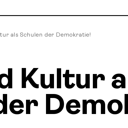
tur als Schulen der Demokratie!
d Kultur a
der Demok