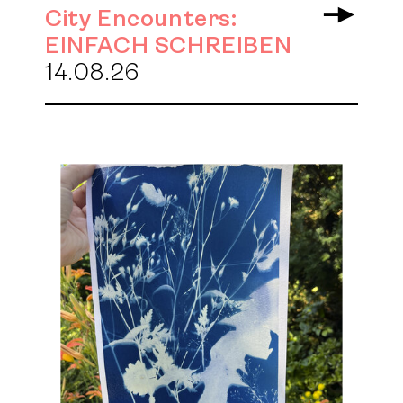
City Encounters:
Arrow 
EINFACH SCHREIBEN
14.08.26