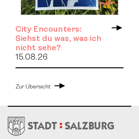
City Encounters:
Arrow 
Siehst du was, was ich
nicht sehe?
15.08.26
Arrow Right
Zur Übersicht