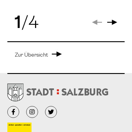
1
/
4
Arrow Left
Arrow
Arrow Right
Zur Übersicht
Facebook
Instagram
Twitter