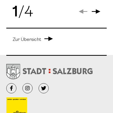
1
/
4
Arrow Left
Arrow
Arrow Right
Zur Übersicht
Facebook
Instagram
Twitter